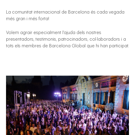
La comunitat internacional de Barcelona és cada vegada
més gran i més forta!
Volem agrair especialment l'ajuda dels nostres
presentadors, testimonis, patrocinadors, col·laboradors i a
tots els membres de Barcelona Global que hi han participat.
gal