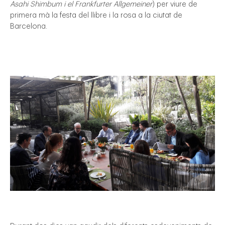
Asahi Shimbum i el Frankfurter Allgemeiner
) per viure de
primera mà la festa del llibre i la rosa a la ciutat de
Barcelona.
gal