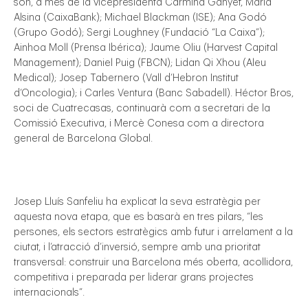
són, a més de la vicepresidenta Carmina Ganyet, Maria
Alsina (CaixaBank); Michael Blackman (ISE); Ana Godó
(Grupo Godó); Sergi Loughney (Fundació “La Caixa”);
Ainhoa Moll (Prensa Ibérica); Jaume Oliu (Harvest Capital
Management); Daniel Puig (FBCN); Lidan Qi Xhou (Aleu
Medical); Josep Tabernero (Vall d’Hebron Institut
d’Oncologia); i Carles Ventura (Banc Sabadell). Héctor Bros,
soci de Cuatrecasas, continuarà com a secretari de la
Comissió Executiva, i Mercè Conesa com a directora
general de Barcelona Global.
Josep Lluís Sanfeliu ha explicat la seva estratègia per
aquesta nova etapa, que es basarà en tres pilars, “les
persones, els sectors estratègics amb futur i arrelament a la
ciutat, i l’atracció d’inversió, sempre amb una prioritat
transversal: construir una Barcelona més oberta, acollidora,
competitiva i preparada per liderar grans projectes
internacionals”.