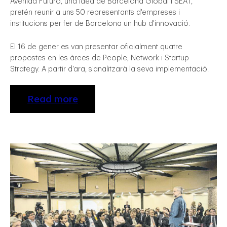
Avenida Futuro, una idea de Barcelona Global i SEAT,
pretén reunir a uns 50 representants d'empreses i
institucions per fer de Barcelona un hub d'innovació.
El 16 de gener es van presentar oficialment quatre
propostes en les àrees de People, Network i Startup
Strategy. A partir d'ara, s'analitzarà la seva implementació.
Read more
gal