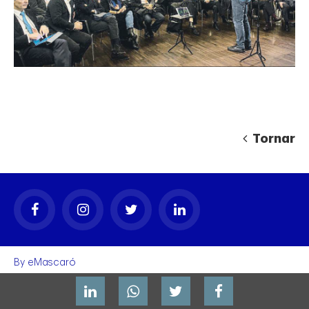
Tornar
By
eMascaró