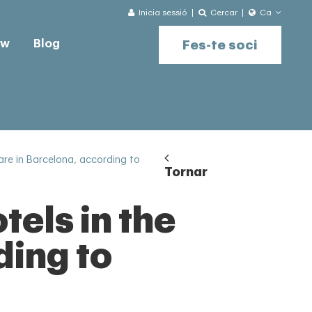
Inicia sessió
Cercar
Ca
ow
Blog
Fes-te soci
 are in Barcelona, according to
Tornar
tels in the
ding to