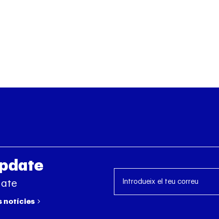
Update
date
s notícies