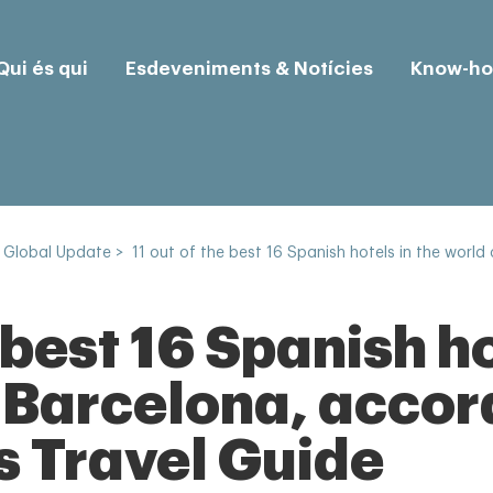
Qui és qui
Esdeveniments & Notícies
Know-h
 Global Update
>
11 out of the best 16 Spanish hotels in the world
e best 16 Spanish ho
n Barcelona, accor
 Travel Guide