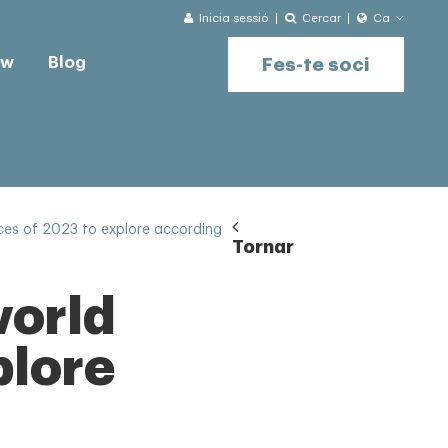
Inicia sessió
Cercar
Ca
ow
Blog
Fes-te soci
ces of 2023 to explore according
Tornar
world
plore