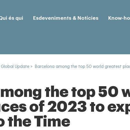
Qui és qui
Esdeveniments & Notícies
Know-h
 Global Update
>
Barcelona among the top 50 world greatest pla
mong the top 50 
aces of 2023 to ex
o the Time