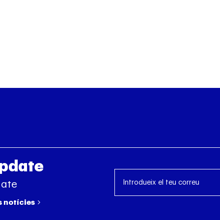
Update
date
s notícies