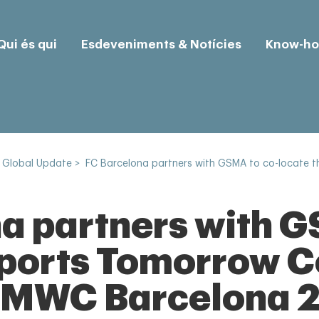
Qui és qui
Esdeveniments & Notícies
Know-h
 Global Update
>
FC Barcelona partners with GSMA to co-locate 
a partners with G
Sports Tomorrow 
e MWC Barcelona 