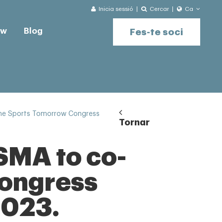
Inicia sessió
Cercar
Ca
ow
Blog
Fes-te soci
the Sports Tomorrow Congress
Tornar
SMA to co-
Congress
2023.