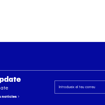
Update
date
s notícies