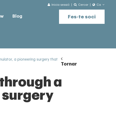
Inicia sessió
Cercar
Ca
ow
Blog
Fes-te soci
ulator, a pioneering surgery that
Tornar
 through a
 surgery