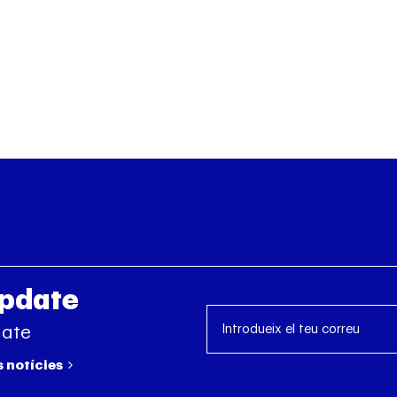
Update
date
s notícies