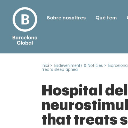
Sobre nosaltres
Què fem
Inici
>
Esdeveniments & Notícies
>
Barcelona
treats sleep apnea
Hospital de
neurostimul
that treats