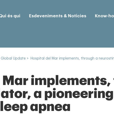
Qui és qui
Esdeveniments & Notícies
Know-h
 Global Update
>
Hospital del Mar implements, through a neurostim
l Mar implements,
ator, a pioneering
 sleep apnea