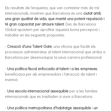
Els resultats de l'enquesta, que van contestar més de mil
internacionals, mostren que Barcelona és una
ciutat amb
una gran qualitat de vida, que manté una potent reputació i
té gran capacitat per atraure talent.
Des de Barcelona
Global apostem per aprofitar aquesta bona percepció i
treballar en les següents propostes:
-
Creació d'una Talent Gate
, una oficina que faciliti els
gal
processos administratius al talent internacional que arriba a
Barcelona per desenvolupar la seva carrera professional.
-
Una política fiscal enfocada al talent i a les empreses
,
beneficiosa per als emprenedors i l'atracció de talent i
inversió.
-
Una escola internacional assequible
per a les famílies
internacionals que es traslladen a viure a Barcelona.
-
Una política metropolitana d'habitatge assequible
i
un