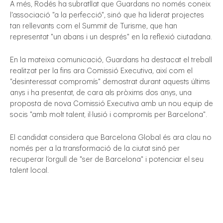
A més, Rodés ha subratllat que Guardans no només coneix
l'associació "a la perfecció", sinó que ha liderat projectes
tan rellevants com el Summit de Turisme, que han
representat "un abans i un després" en la reflexió ciutadana.
En la mateixa comunicació, Guardans ha destacat el treball
realitzat per la fins ara Comissió Executiva, així com el
"desinteressat compromís" demostrat durant aquests últims
anys i ha presentat, de cara als pròxims dos anys, una
proposta de nova Comissió Executiva amb un nou equip de
socis "amb molt talent, il·lusió i compromís per Barcelona".
El candidat considera que Barcelona Global és ara clau no
només per a la transformació de la ciutat sinó per
recuperar l’orgull de "ser de Barcelona" i potenciar el seu
talent local.