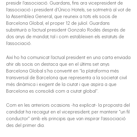
presidir l'associació. Guardans, fins ara vicepresident de
l
’
associació i president d’Único Hotels, se sotmetrà al vot de
la Assemblea General, que reuneix a tots els socis de
Barcelona Global, el proper 12 de juliol. Guardans
substituirà a l’actual president Gonzalo Rodés després de
dos anys de mandat, tal i com estableixen els estatuts de
l’associació.
Així ho ha comunicat l
’
actual president en una carta enviada
gal
ahir als socis on destaca que en el últims set anys
Barcelona Global s
’
ha convertit en
“
la plataforma més
transversal de Barcelona que representa a la societat civil
més dinàmica i exigent de la ciutat i que aspira a que
Barcelona es consolidi com a ciutat global
”
.
Com en les anteriors ocasions -ha explicat- la proposta del
candidat ha recaigut en el vicepresident, per mantenir "un fil
conductor" amb els principis que van inspirar l'associació
des del primer dia.