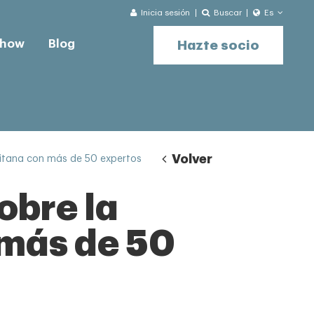
Inicia sesión
Buscar
Es
-how
Blog
Hazte socio
Volver
litana con más de 50 expertos
obre la
 más de 50