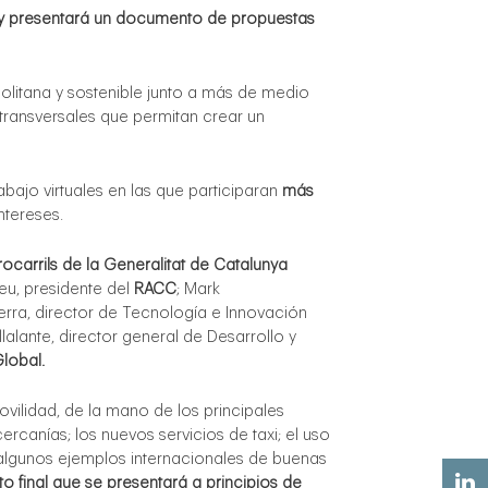
a y presentará un documento de propuestas
olitana y sostenible junto a más de medio
transversales que permitan crear un
bajo virtuales en las que participaran
más
ntereses.
rocarrils de la Generalitat de Catalunya
eu, presidente del
RACC
; Mark
Serra, director de Tecnología e Innovación
llalante, director general de Desarrollo y
lobal.
ilidad, de la mano de los principales
rcanías; los nuevos servicios de taxi; el uso
 algunos ejemplos internacionales de buenas
 final que se presentará a principios de