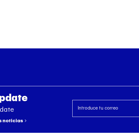
Update
pdate
s noticias