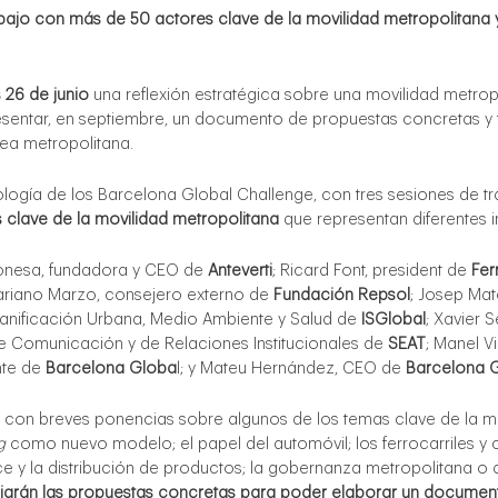
abajo con más de 50 actores clave de la movilidad metropolitan
 26 de junio
una reflexión estratégica sobre una movilidad metrop
resentar, en septiembre, un documento de propuestas concretas y 
ea metropolitana.
ología de los Barcelona Global Challenge, con tres sesiones de tra
 clave de la movilidad metropolitana
que representan diferentes i
Conesa, fundadora y CEO de
Anteverti
; Ricard Font, president de
Fer
ariano
Marzo
,
consejero externo de
Fundación Repsol
; Josep Mat
 Planificación Urbana, Medio Ambiente y Salud de
ISGlobal
; Xavier 
 de Comunicación y de Relaciones Institucionales de
SEAT
; Manel Vi
nte de
Barcelona Globa
l; y Mateu Hernández, CEO de
Barcelona G
con breves ponencias sobre algunos de los temas clave de la mov
g
como nuevo modelo; el papel del automóvil; los ferrocarriles y ce
ce y la distribución de productos; la gobernanza metropolitana o
ajarán las propuestas concretas para poder elaborar un documento