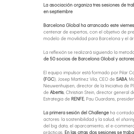
La asociación organiza tres sesiones de tr
en septiembre
Barcelona Global ha arrancado este viernes
centenar de expertos, con el objetivo de p
modelo de movilidad para Barcelona y el ár
La reflexión se realizará siguiendo la metod
de 50 socios de Barcelona Global y actores
El equipo impulsor está formado por
Pilar 
(FGC
);
J
osep Martínez Vila, CEO de
SABA
; M
Nieuwenhuijsen, director de la Iniciativa de
de
Abertis
;
Christian Stein, director general
Estrategia de
RENFE
; Pau Guardans, preside
La primera sesión del Challenge
ha contado 
actores: la sostenibilidad y la salud; el
sharin
del big data; el aparcamiento; el e-commer
prácticas.
En las otras dos sesiones se trab