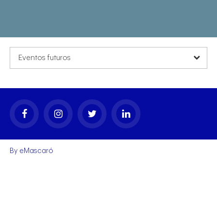
Eventos futuros
egal
By
eMascaró