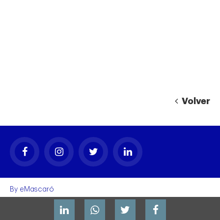
Volver
By
eMascaró