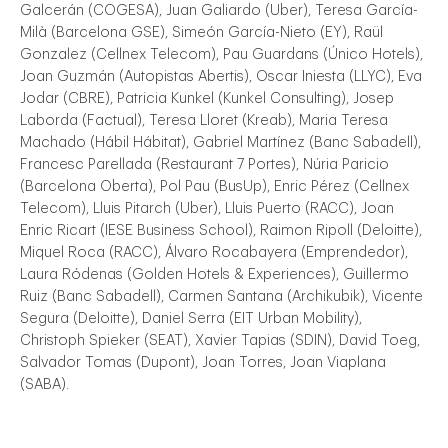
Galcerán (COGESA), Juan Galiardo (Uber), Teresa García-
Milà (Barcelona GSE), Simeón García-Nieto (EY), Raül
Gonzalez (Cellnex Telecom), Pau Guardans (Único Hotels),
Joan Guzmán (Autopistas Abertis), Oscar Iniesta (LLYC), Eva
Jodar (CBRE), Patricia Kunkel (Kunkel Consulting), Josep
Laborda (Factual), Teresa Lloret (Kreab), Maria Teresa
Machado (Hábil Hábitat), Gabriel Martínez (Banc Sabadell),
Francesc Parellada (Restaurant 7 Portes), Núria Paricio
(Barcelona Oberta), Pol Pau (BusUp), Enric Pérez (Cellnex
Telecom), Lluis Pitarch (Uber), Lluis Puerto (RACC), Joan
Enric Ricart (IESE Business School), Raimon Ripoll (Deloitte),
Miquel Roca (RACC), Álvaro Rocabayera (Emprendedor),
Laura Ródenas (Golden Hotels & Experiences), Guillermo
Ruiz (Banc Sabadell), Carmen Santana (Archikubik), Vicente
Segura (Deloitte), Daniel Serra (EIT Urban Mobility),
Christoph Spieker (SEAT), Xavier Tapias (SDIN), David Toeg,
Salvador Tomas (Dupont), Joan Torres, Joan Viaplana
(SABA).