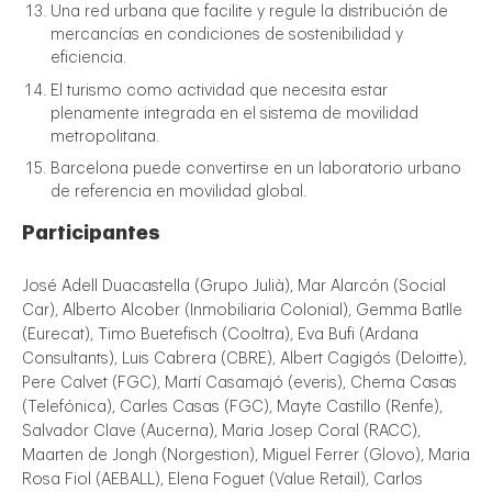
Una red urbana que facilite y regule la distribución de
mercancías en condiciones de sostenibilidad y
eficiencia.
El turismo como actividad que necesita estar
plenamente integrada en el sistema de movilidad
metropolitana.
Barcelona puede convertirse en un laboratorio urbano
de referencia en movilidad global.
Participantes
José Adell Duacastella (Grupo Julià), Mar Alarcón (Social
Car), Alberto Alcober (Inmobiliaria Colonial), Gemma Batlle
(Eurecat), Timo Buetefisch (Cooltra), Eva Bufi (Ardana
Consultants), Luis Cabrera (CBRE), Albert Cagigós (Deloitte),
Pere Calvet (FGC), Martí Casamajó (everis), Chema Casas
(Telefónica), Carles Casas (FGC), Mayte Castillo (Renfe),
Salvador Clave (Aucerna), Maria Josep Coral (RACC),
Maarten de Jongh (Norgestion), Miguel Ferrer (Glovo), Maria
Rosa Fiol (AEBALL), Elena Foguet (Value Retail), Carlos