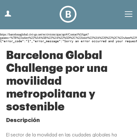
https://barcelonaglobal.civi-go.net/es/civicrm/ajax/api4/Contact%3Aget?
params=%7B%22select%22%3A%5B%22%2A%22%5D%2C%22limit%22%3A%220%22%2C%22where%2
{"error_code":"1","error_message":"Sorry an error occurred and your reques
Barcelona Global
Challenge por una
movilidad
metropolitana y
sostenible
Descripción
El sector de la movilidad en las ciudades globales ha