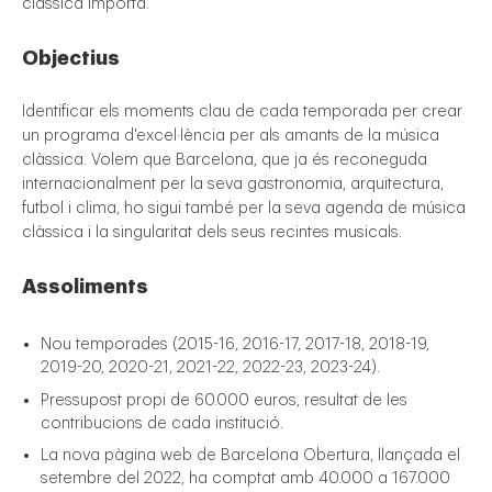
clàssica importa.
Objectius
Identificar els moments clau de cada temporada per crear
un programa d'excel·lència per als amants de la música
clàssica. Volem que Barcelona, que ja és reconeguda
internacionalment per la seva gastronomia, arquitectura,
futbol i clima, ho sigui també per la seva agenda de música
gal
clàssica i la singularitat dels seus recintes musicals.
Assoliments
Nou temporades (2015-16, 2016-17, 2017-18, 2018-19,
2019-20, 2020-21, 2021-22, 2022-23, 2023-24).
Pressupost propi de 60.000 euros, resultat de les
contribucions de cada institució.
La nova pàgina web de Barcelona Obertura, llançada el
setembre del 2022, ha comptat amb 40.000 a 167.000