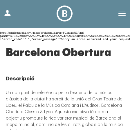
https://barcelonaglobal.civi-go.net/ca/civicrm/ajax/api4/Contact%3Aget?
params=%7B%22select%22%3A%5B%22%2A%22%5D%2C%22limit%22%3A%220%22%2C%22where%2
{"error_code":"1","error_message":"Sorry an error occurred and your reques
Barcelona Obertura
Descripció
Un nou punt de referència per a l'escena de la música
clàssica de la ciutat ha sorgit de la unió del Gran Teatre del
Liceu, el Palau de la Música Catalana i L'Auditori: Barcelona
Obertura Classic & Lyric. Aquesta iniciativa té com a
objectiu promoure la rica varietat musical de Barcelona al
mapa mundial, com una de les ciutats globals on la música